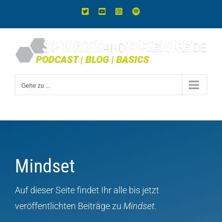
Zum
X
YouTube
Instagram
Spotify
Inhalt
springen
Gehe zu ...
Mindset
Auf dieser Seite findet Ihr alle bis jetzt
veröffentlichten Beiträge zu
Mindset.