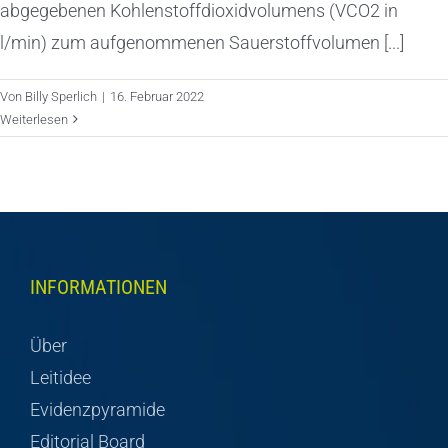
abgegebenen Kohlenstoffdioxidvolumens (VCO2 in
l/min) zum aufgenommenen Sauerstoffvolumen [...]
Von
Billy Sperlich
|
16. Februar 2022
Weiterlesen
INFORMATIONEN
Über
Leitidee
Evidenzpyramide
Editorial Board