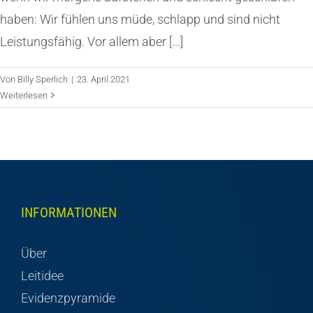
haben: Wir fühlen uns müde, schlapp und sind nicht
Leistungsfähig. Vor allem aber [...]
Von
Billy Sperlich
|
23. April 2021
Weiterlesen
INFORMATIONEN
Über
Leitidee
Evidenzpyramide