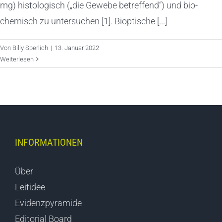
mg) histologisch („die Gewebe betreffend“) und bio-
chemisch zu untersuchen [1]. Bioptische [...]
Von
Billy Sperlich
|
13. Januar 2022
Weiterlesen
INFORMATIONEN
Über
Leitidee
Evidenzpyramide
Editorial Board