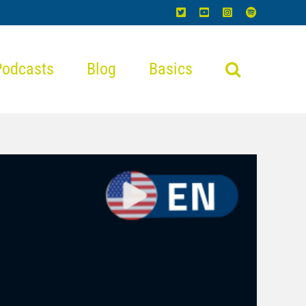
X
YouTube
Instagram
Spotify
Podcasts
Blog
Basics