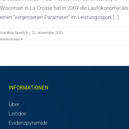
Wisconsin in La Crosse hat in 2007 die Laufökonomie als
einen "vergessenen Parameter" im Leistungssport [...]
Von
Billy Sperlich
|
22. November 2021
Weiterlesen
INFORMATIONEN
Über
Leitidee
Evidenzpyramide