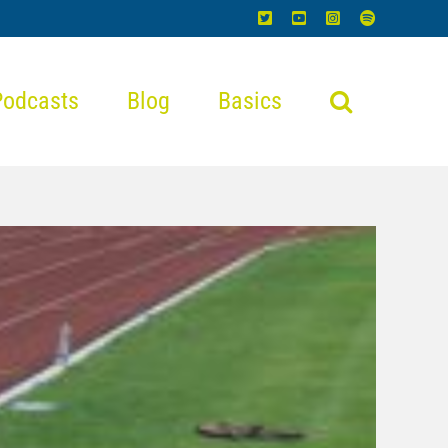
X
YouTube
Instagram
Spotify
Podcasts
Blog
Basics