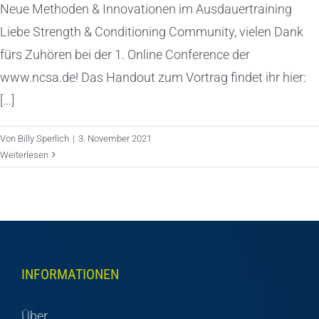
Neue Methoden & Innovationen im Ausdauertraining
Liebe Strength & Conditioning Community, vielen Dank
fürs Zuhören bei der 1. Online Conference der
www.ncsa.de! Das Handout zum Vortrag findet ihr hier:
[...]
Von
Billy Sperlich
|
3. November 2021
Weiterlesen
INFORMATIONEN
Über